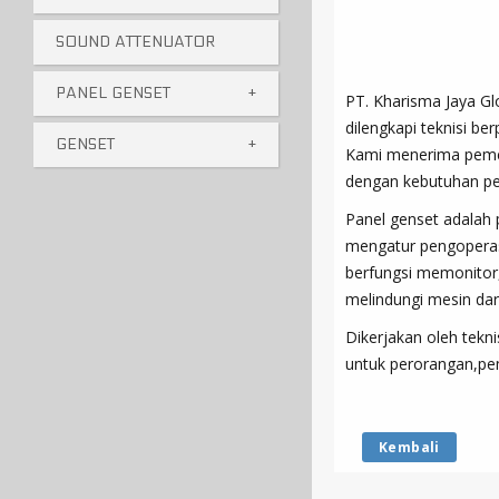
SOUND ATTENUATOR
PANEL GENSET
+
PT. Kharisma Jaya Gl
dilengkapi teknisi b
GENSET
+
Kami menerima pemes
dengan kebutuhan p
Panel genset adalah p
mengatur pengoperasi
berfungsi memonitor,
melindungi mesin dar
Dikerjakan oleh tekni
untuk perorangan,pem
Kembali