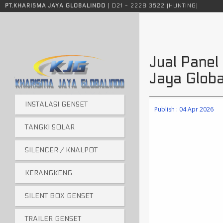
Instalasi genset, tangki solar, sound attenuator, silencer genset, tangki genset, knalpot genset, instalasi genset jakarta, tangki solar jakarta
PT.KHARISMA JAYA GLOBALINDO
| 021 - 2228 3522 (HUNTING)
Jual Pane
Jaya Globa
INSTALASI GENSET
Publish : 04 Apr 2026
TANGKI SOLAR
SILENCER / KNALPOT
KERANGKENG
SILENT BOX GENSET
TRAILER GENSET